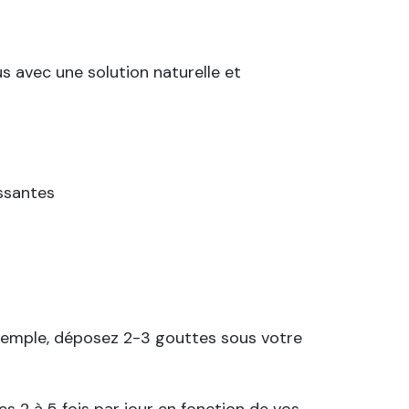
s avec une solution naturelle et
ssantes
exemple, déposez 2-3 gouttes sous votre
s 2 à 5 fois par jour en fonction de vos