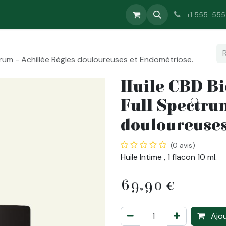
-nous
Qui Sommes Nous
Informations
+1 555-55
rum - Achillée Règles douloureuses et Endométriose.
Huile CBD Bi
Full Spectrum
douloureuses
(0 avis)
Huile Intime , 1 flacon 10 ml.
69,90
€
Ajou