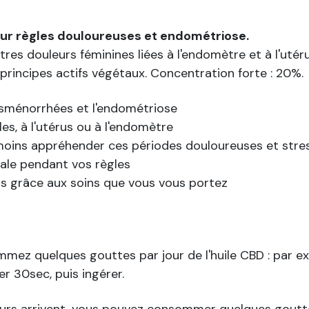
ur règles douloureuses et endométriose.
res douleurs féminines liées à l'endomètre et à l'utéru
principes actifs végétaux. Concentration forte : 20%.
ysménorrhées et l'endométriose
les, à l'utérus ou à l'endomètre
 moins appréhender ces périodes douloureuses et stre
male pendant vos règles
us grâce aux soins que vous vous portez
mmez quelques gouttes par jour de l'huile CBD : par 
er 30sec, puis ingérer.
leurs arrivent, vous pouvez consommer quelques goutte