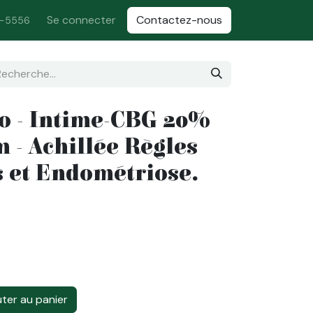
Se connecter
Contactez-nous
5-5556
o - Intime-CBG 20%
 - Achillée Règles
 et Endométriose.
ter au panier